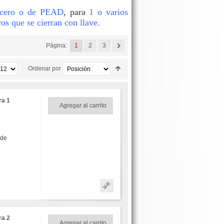
acero o de PEAD
, para
1 o varios
ros que se cierran con llave.
Página:
1
2
3
Ordenar por
ra 1
Agregar al carrito
 de
ra 2
Agregar al carrito