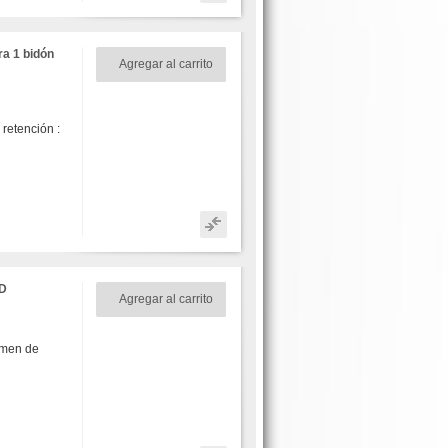
a 1 bidón
Agregar al carrito
etención :
AD
Agregar al carrito
umen de