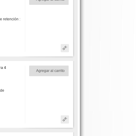
 retención :
ra 4
Agregar al carrito
 de