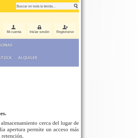
Mi cuenta
Iniciar sesión
Registrarse
RSONAS
STOCK
ALQUILER
es.
l almacenamiento cerca del lugar de
lia apertura permite un acceso más
 retención.