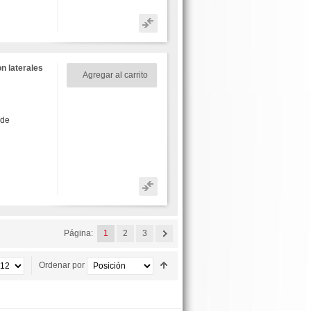
n laterales
Agregar al carrito
 de
Página:
1
2
3
Ordenar por