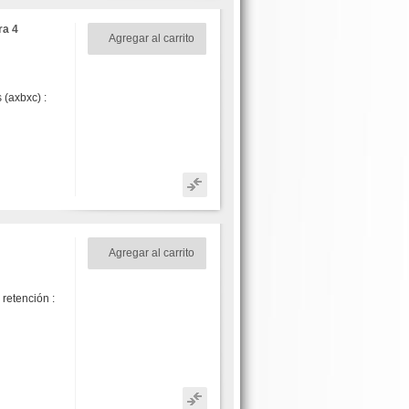
ra 4
Agregar al carrito
 (axbxc) :
Agregar al carrito
etención :