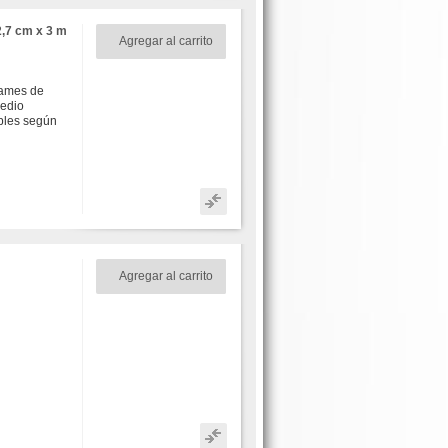
2,7 cm x 3 m
Agregar al carrito
rames de
medio
ibles según
Agregar al carrito