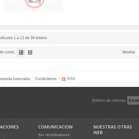
rtículos 1 a 12 de 36 totales
er como:
Mostrar
squeda Avanzada
Contáctenos
RSS
Boletín de noticias
ACIONES
COMUNICACION
NUESTRAS OTRAS
WEB
Ser distribuidores