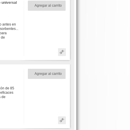
e universal
Agregar al carrito
o antes en
sorbentes...
 para
 de
Agregar al carrito
ión de 85
 eficaces
s de