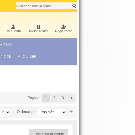
Mi cuenta
Iniciar sesión
Registrarse
RSONAS
STOCK
ALQUILER
Página:
1
2
3
Ordenar por
Agregar al carrito