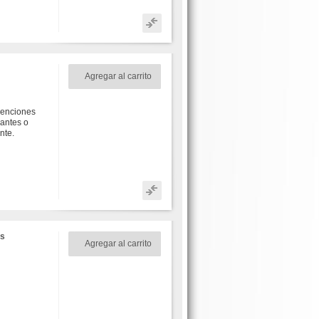
Agregar al carrito
venciones
antes o
nte.
os
Agregar al carrito