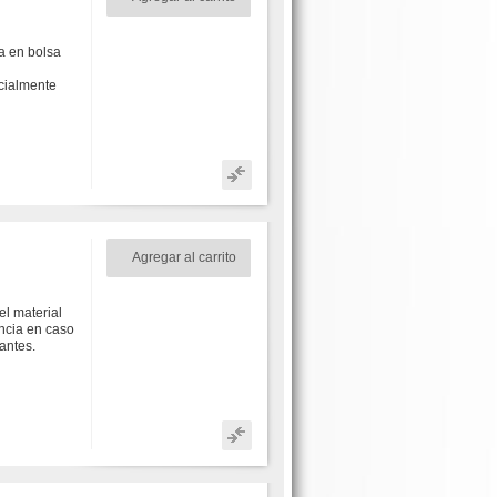
ea en bolsa
cialmente
Agregar al carrito
el material
ncia en caso
antes.