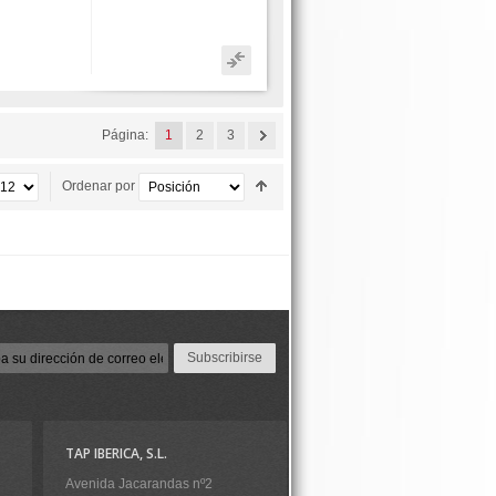
Página:
1
2
3
Ordenar por
Subscribirse
TAP IBERICA, S.L.
Avenida Jacarandas nº2